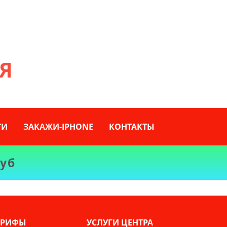
Я
ТИ
ЗАКАЖИ-IPHONE
КОНТАКТЫ
уб
АРИФЫ
УСЛУГИ ЦЕНТРА