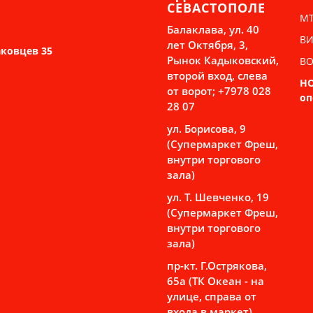
СЕВАСТОПОЛЕ
М
Балаклава, ул. 40
ВИ
лет Октября, 3,
аковцев 35
Рынок Кадыковский,
ВО
второй вход, слева
Н
от ворот; +7978 028
оп
28 07
ул. Борисова, 9
(Супермаркет Фреш,
внутри торгового
зала)
ул. Т. Шевченко, 19
(Супермаркет Фреш,
внутри торгового
зала)
пр-кт. Г.Острякова,
65а (ТК Океан - на
улице, справа от
входа в маркет)